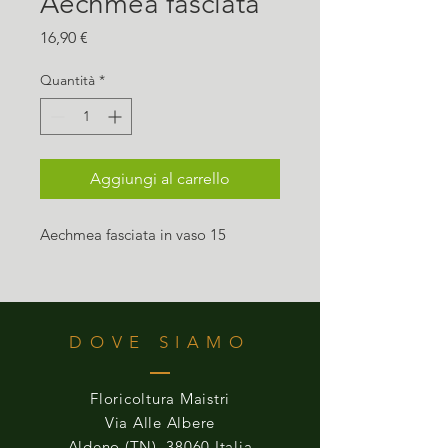
Aechmea fasciata
Prezzo
16,90 €
Quantità
*
Aggiungi al carrello
Aechmea fasciata in vaso 15
DOVE SIAMO
Floricoltura Maistri
Via Alle Albere
Aldeno (TN), 38060 Italia