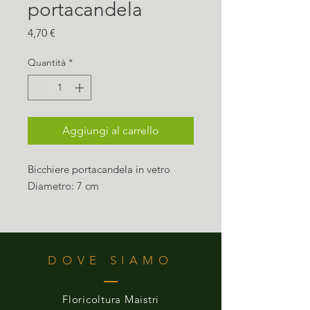
portacandela
Prezzo
4,70 €
Quantità
*
Aggiungi al carrello
Bicchiere portacandela in vetro
Diametro: 7 cm
DOVE SIAMO
Floricoltura Maistri