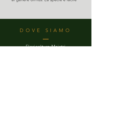
da accudire. Ama la posizione in
pieno sole , in inverno va protetto
dalle gelate in particolare quando
dimora in un piccolo vaso.
DOVE SIAMO
Floricoltura Maistri
Via Alle Albere
Aldeno (TN), 38060 Italia
ORARI APERTURA
Da Lunedi a Sabato
8.00 - 12.00
14.30 - 19.00
CONTATTI