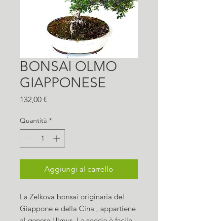
BONSAI OLMO
GIAPPONESE
Prezzo
132,00 €
Quantità
*
Aggiungi al carrello
La Zelkova bonsai originaria del
Giappone e della Cina , appartiene
al genere Ulmus. La specie è facile