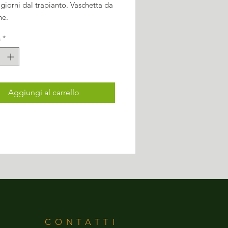
 giorni dal trapianto. Vaschetta da
ne.
à
*
Aggiungi al carrello
CONTATTI