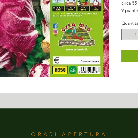
circa 55
9 pianti
Quantit
ORARI APERTURA