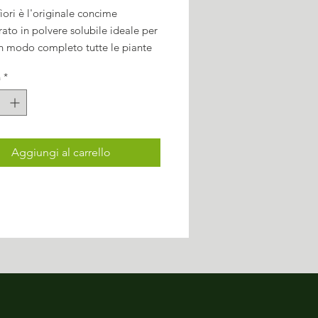
fiori è l'originale concime
ato in polvere solubile ideale per
in modo completo tutte le piante
one, del giardino e dell'orto.
à
*
Aggiungi al carrello