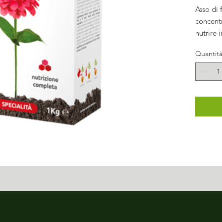
Asso di 
concentr
nutrire 
del balc
Quantit