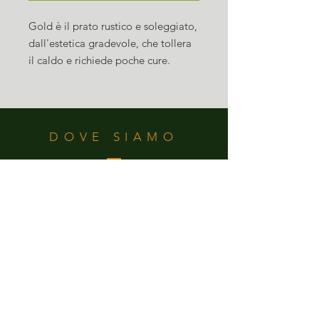
Gold è il prato rustico e soleggiato,
dall'estetica gradevole, che tollera
il caldo e richiede poche cure.
Grazie alle sue caratteristiche risulta
particolarmente resistente a tutte le
avversità.
DOVE SIAMO
Floricoltura Maistri
Via Alle Albere
Aldeno (TN), 38060 Italia
ORARI APERTURA
Da Lunedi a Sabato
8.00 - 12.00