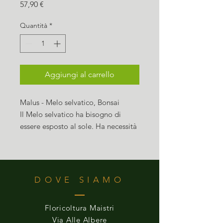
Prezzo
57,90 €
Quantità
*
Aggiungi al carrello
Malus - Melo selvatico, Bonsai
Il Melo selvatico ha bisogno di
essere esposto al sole. Ha necessità
di una buona circolazione dell'aria
per evitare problemi di muffa. E'
molto resistente e ha bisogno di
acqua abbondante per la
DOVE SIAMO
fruttificazione.
Floricoltura Maistri
Via Alle Albere