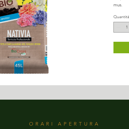
mus.
Quantit
ORARI APERTURA