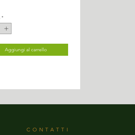
à
*
Aggiungi al carrello
CONTATTI