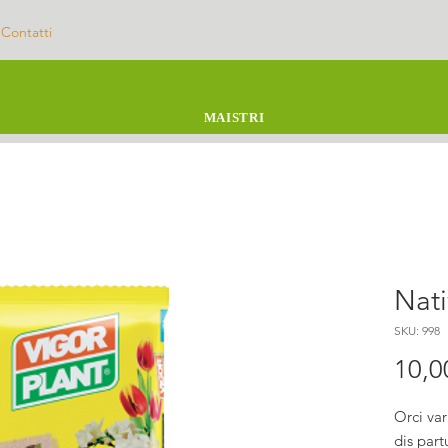
Contatti
MAISTRI
Nati
SKU: 998
10,0
Orci va
dis part