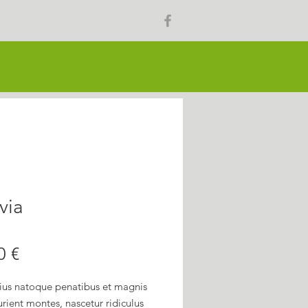
via
Prezzo
0 €
rius natoque penatibus et magnis
urient montes, nascetur ridiculus