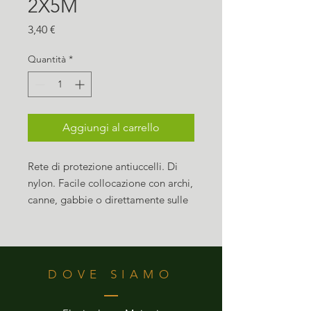
2X5M
Prezzo
3,40 €
Quantità
*
Aggiungi al carrello
Rete di protezione antiuccelli. Di
nylon. Facile collocazione con archi,
canne, gabbie o direttamente sulle
piante.
DOVE SIAMO