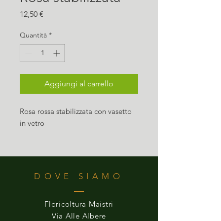
Prezzo
12,50 €
Quantità
*
Aggiungi al carrello
Rosa rossa stabilizzata con vasetto
in vetro
DOVE SIAMO
Floricoltura Maistri
Via Alle Albere