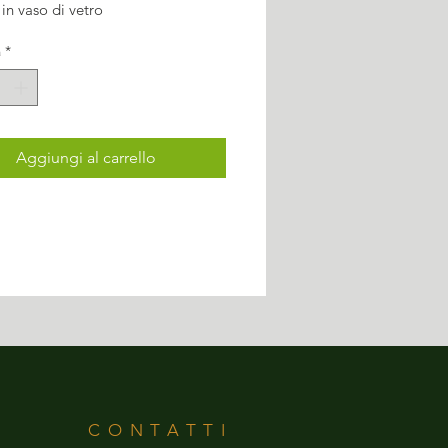
 in vaso di vetro
à
*
Aggiungi al carrello
CONTATTI