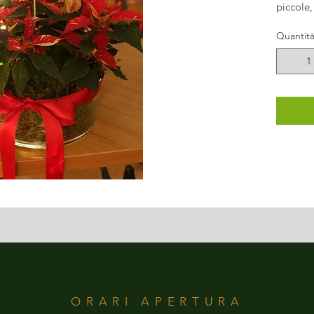
piccole,
Quantit
ORARI APERTURA