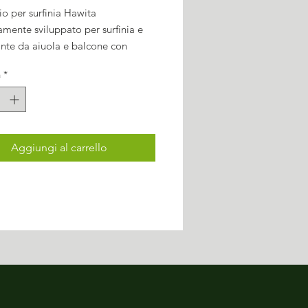
ccio per surfinia Hawita
mente sviluppato per surfinia e
ante da aiuola e balcone con
esigenze nutrizionali. Questo
à
*
o è adatto anche per ortensie.
Aggiungi al carrello