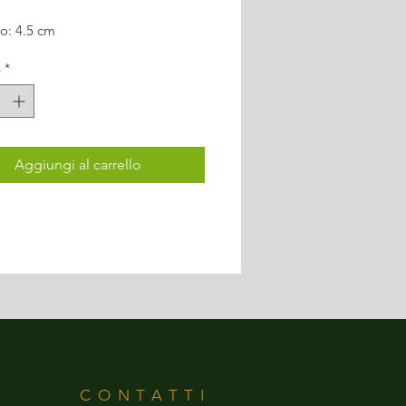
o: 4.5 cm
à
*
Aggiungi al carrello
CONTATTI