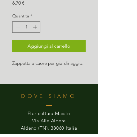
Prezzo
6,70 €
Quantità
*
Aggiungi al carrello
Zappetta a cuore per giardinaggio.
DOVE SIAMO
Floricoltura Maistri
Via Alle Albere
Aldeno (TN), 38060 Italia